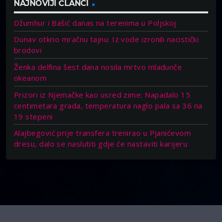
NAJNOVIJI ČLANCI
Džumhur i Bašić danas na terenima u Poljskoj
Dunav otkrio mračnu tajnu: Iz vode izronili nacistički
brodovi
Ženka delfina šest dana nosila mrtvo mladunče
okeanom
Prizori iz Njemačke kao usred zime: Napadalo 15
centimetara grada, temperatura naglo pala sa 36 na
19 stepeni
Alajbegović prije transfera trenirao u Pjanićevom
dresu, dalo se naslutiti gdje će nastaviti karijeru