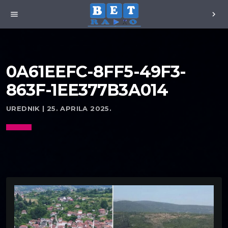
menu
chevron_right
0A61EEFC-8FF5-49F3-
863F-1EE377B3A014
UREDNIK | 25. APRILA 2025.