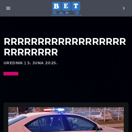
menu
chevron_right
RRRRRRRRRRRRRRRRRR
RRRRRRRR
UREDNIK | 3. JUNA 2025.