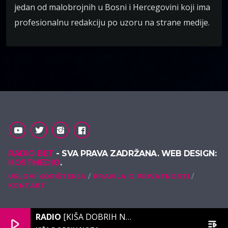
jedan od malobrojnih u Bosni i Hercegovini koji ima
profesionalnu redakciju po uzoru na strane medije.
RADIO BET
- SVA PRAVA ZADRŽANA. WEB DESIGN:
HOSTMEDIO
.
USLOVI KORIŠTENJA
PRAVILA O PRIVATNOSTI
KONTAKT
RADIO
[KIŠA DOBRIH NOTA]
play_arrow
playlist_play