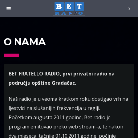
menu
chevron_right
O NAMA
BET FRATELLO RADIO, prvi privatni radio na
području opštine Gradačac.
Naš radio je u veoma kratkom roku dostigao vrh na
ljestvici najslušanijih frekvencija u regiji.
Početkom augusta 2011.godine, Bet radio je
program emitovao preko web stream-a, te nakon
dva mjeseca, tačnije 01.10.2011.godine, počinje