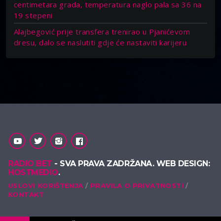
centimetara grada, temperatura naglo pala sa 36 na
19 stepeni
Alajbegović prije transfera trenirao u Pjanićevom
dresu, dalo se naslutiti gdje će nastaviti karijeru
RADIO BET
- SVA PRAVA ZADRŽANA. WEB DESIGN:
HOSTMEDIO
.
USLOVI KORIŠTENJA
PRAVILA O PRIVATNOSTI
KONTAKT