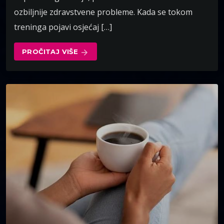
ozbiljnije zdravstvene probleme. Kada se tokom
treninga pojavi osjećaj […]
PROČITAJ VIŠE
arrow_forward