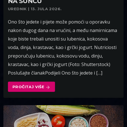
NA SUNCU
UREDNIK | 13. JULA 2026.
Ono što jedete i pijete može pomoći u oporavku
nakon dugog dana na vrućini, a među namirnicama
koje biste trebali unositi su lubenica, kokosova
voda, dinja, krastavac, kao i grčki jogurt. Nutriciosti
preporučuju lubenicu, kokosovu vodu, dinju,
krastavac, kao i grčki jogurt (Foto: Shutterstock)
Poslušajte članakPodijeli Ono što jedete i […]
PROČITAJ VIŠE
arrow_forward