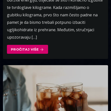
te tvrdoglave kilograme. Kada razmišljamo o
gubitku kilograma, prvo što nam često padne na
pamet je da bismo trebali potpuno izbaciti
ugljikohidrate iz prehrane. Međutim, stručnjaci
upozoravaju […]
PROČITAJ VIŠE
arrow_forward