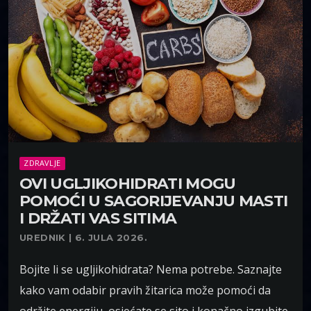
ZDRAVLJE
OVI UGLJIKOHIDRATI MOGU
POMOĆI U SAGORIJEVANJU MASTI
I DRŽATI VAS SITIMA
UREDNIK | 6. JULA 2026.
Bojite li se ugljikohidrata? Nema potrebe. Saznajte
kako vam odabir pravih žitarica može pomoći da
održite energiju, osjećate se sito i konačno izgubite