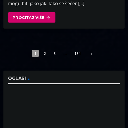
mogu biti jako jaki Iako se šećer […]
PROČITAJ VIŠE
arrow_forward
1
2
3
…
131
navigate_next
OGLASI