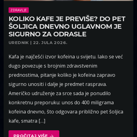
ZDRAVLJE
KOLIKO KAFE JE PREVIŠE? DO PET
ŠOLJICA DNEVNO UGLAVNOM JE
SIGURNO ZA ODRASLE
UREDNIK | 22. JULA 2026.
Kafa je najčešći izvor kofeina u svijetu. Iako se već
dugo povezuje s brojnim zdravstvenim
prednostima, pitanje koliko je kofeina zapravo
sigurno unositi i dalje je predmet rasprava.
Američko udruženje za srce sada je ponudilo
konkretnu preporuku: unos do 400 miligrama
kofeina dnevno, što odgovara približno pet šoljica
kafe, smatra […]
PROČITAJ VIŠE
arrow_forward