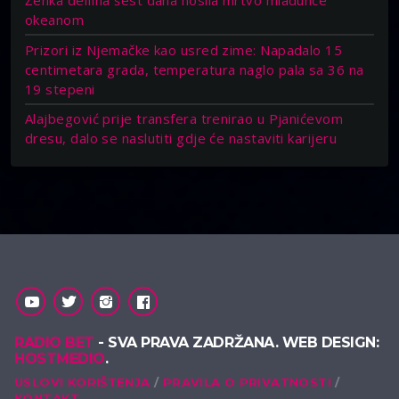
Ženka delfina šest dana nosila mrtvo mladunče
okeanom
Prizori iz Njemačke kao usred zime: Napadalo 15
centimetara grada, temperatura naglo pala sa 36 na
19 stepeni
Alajbegović prije transfera trenirao u Pjanićevom
dresu, dalo se naslutiti gdje će nastaviti karijeru
RADIO BET
- SVA PRAVA ZADRŽANA. WEB DESIGN:
HOSTMEDIO
.
USLOVI KORIŠTENJA
PRAVILA O PRIVATNOSTI
KONTAKT