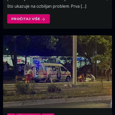
što ukazuje na ozbiljan problem. Prva […]
PROČITAJ VIŠE
arrow_forward