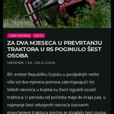
CRNA HRONIKA
VIJESTI
ZA DVA MJESECA U PREVRTANJU
TRAKTORA U RS POGINULO ŠEST
OSOBA
UREDNIK | 23. JULA 2026.
Bh. entitet Republiku Srpsku u posljednjih nešto
više od dva mjeseca potresa zabrinjavajući niz
teških nesreća u kojima su život izgubili vozači
traktora. U periodu od početka maja do kraja jula, u
najmanje šest odvojenih nesreća izazvanih
prevrtanjem traktora smrtno je stradalo šest osoba,