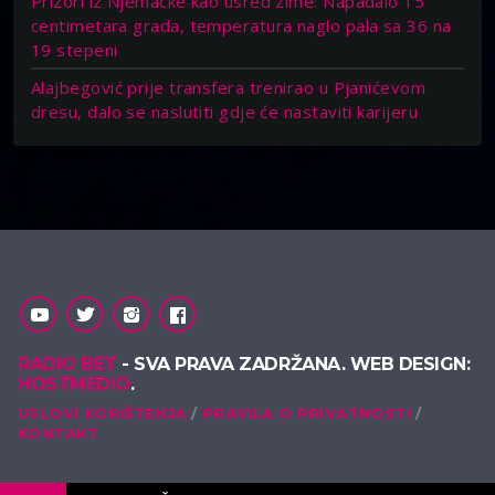
Prizori iz Njemačke kao usred zime: Napadalo 15
centimetara grada, temperatura naglo pala sa 36 na
19 stepeni
Alajbegović prije transfera trenirao u Pjanićevom
dresu, dalo se naslutiti gdje će nastaviti karijeru
RADIO BET
- SVA PRAVA ZADRŽANA. WEB DESIGN:
HOSTMEDIO
.
USLOVI KORIŠTENJA
PRAVILA O PRIVATNOSTI
KONTAKT