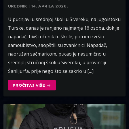
UREDNIK | 14. APRILA 2026.
U pucnjavi u srednjoj školi u Sivereku, na jugoistoku
Turske, danas je ranjeno najmanje 16 osoba, dok je
napadač, bivši učenik te škole, potom izvršio
samoubistvo, saopštili su zvaničnici. Napadač,
naoružan sačmaricom, pucao je nasumično u
srednjoj stručnoj školi u Sivereku, u provinciji
Šanlijurfa, prije nego što se sakrio u […]
PROČITAJ VIŠE
arrow_forward