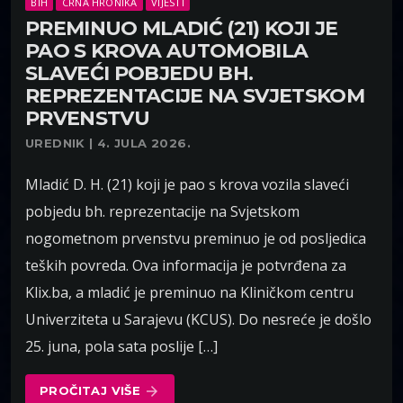
BIH
CRNA HRONIKA
VIJESTI
PREMINUO MLADIĆ (21) KOJI JE
PAO S KROVA AUTOMOBILA
SLAVEĆI POBJEDU BH.
REPREZENTACIJE NA SVJETSKOM
PRVENSTVU
UREDNIK | 4. JULA 2026.
Mladić D. H. (21) koji je pao s krova vozila slaveći
pobjedu bh. reprezentacije na Svjetskom
nogometnom prvenstvu preminuo je od posljedica
teških povreda. Ova informacija je potvrđena za
Klix.ba, a mladić je preminuo na Kliničkom centru
Univerziteta u Sarajevu (KCUS). Do nesreće je došlo
25. juna, pola sata poslije […]
PROČITAJ VIŠE
arrow_forward