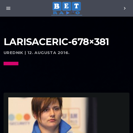
menu
chevron_right
LARISACERIC-678×381
UREDNIK | 12. AUGUSTA 2016.