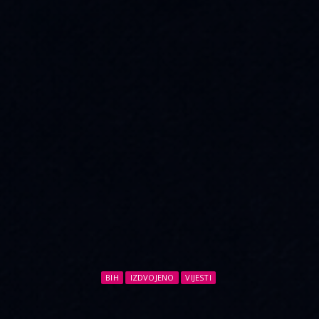
BIH
IZDVOJENO
VIJESTI