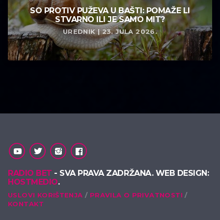
SO PROTIV PUŽEVA U BAŠTI: POMAŽE LI
STVARNO ILI JE SAMO MIT?
UREDNIK | 23. JULA 2026.
RADIO BET
- SVA PRAVA ZADRŽANA. WEB DESIGN:
HOSTMEDIO
.
USLOVI KORIŠTENJA
PRAVILA O PRIVATNOSTI
KONTAKT