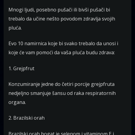
Mnogi ljudi, posebno pušači ili bivši pušači bi
trebalo da učine nešto povodom zdravlja svojih
pluća.
Evo 10 namirnica koje bi svako trebalo da unosi i
koje će vam pomoći da vaša pluća budu zdrava:
1. Grejpfrut
Konzumiranje jedne do četiri porcije grejpfruta
nedjeljno smanjuje šansu od raka respiratornih
organa.
2. Brazilski orah
Brazilski orah bogat je selenom i vitaminom E i