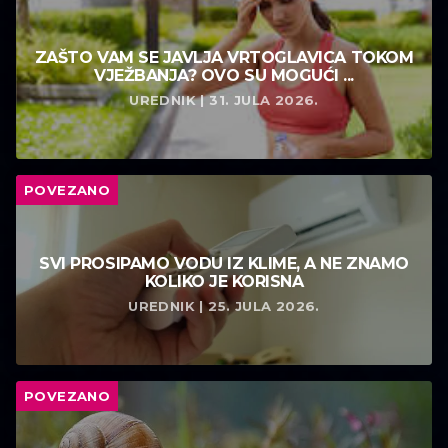
ZAŠTO VAM SE JAVLJA VRTOGLAVICA TOKOM
VJEŽBANJA? OVO SU MOGUĆI ...
UREDNIK | 31. JULA 2026.
POVEZANO
SVI PROSIPAMO VODU IZ KLIME, A NE ZNAMO
KOLIKO JE KORISNA
UREDNIK | 25. JULA 2026.
POVEZANO