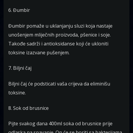
6. Đumbir
Đumbir pomaže u uklanjanju sluzi koja nastaje
unošenjem mliječnih proizvoda, pšenice i soje.
Takođe sadrži i antioksidanse koji će ukloniti
toksine izazvane pušenjem.
7. Biljni čaj
Biljni čaj će podsticati vaša crijeva da eliminišu
toksine.
8. Sok od brusnice
Pijte svakog dana 400ml soka od brusnice prije
odlaska na spavanje. On će se boriti sa bakterijama