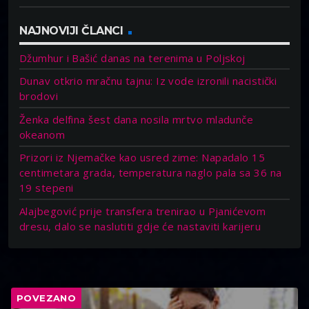
NAJNOVIJI ČLANCI
Džumhur i Bašić danas na terenima u Poljskoj
Dunav otkrio mračnu tajnu: Iz vode izronili nacistički
brodovi
Ženka delfina šest dana nosila mrtvo mladunče
okeanom
Prizori iz Njemačke kao usred zime: Napadalo 15
centimetara grada, temperatura naglo pala sa 36 na
19 stepeni
Alajbegović prije transfera trenirao u Pjanićevom
dresu, dalo se naslutiti gdje će nastaviti karijeru
POVEZANO