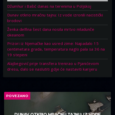
Džumhur i Bašić danas na terenima u Poljskoj
Dunav otkrio mračnu tajnu: Iz vode izronili nacistički
brodovi
Ženka delfina šest dana nosila mrtvo mladunče
okeanom
Prizori iz Njemačke kao usred zime: Napadalo 15
centimetara grada, temperatura naglo pala sa 36 na
19 stepeni
Alajbegović prije transfera trenirao u Pjanićevom
dresu, dalo se naslutiti gdje će nastaviti karijeru
POVEZANO
DUNAV OTKRIO MRAČNU TAJNU: IZ VODE