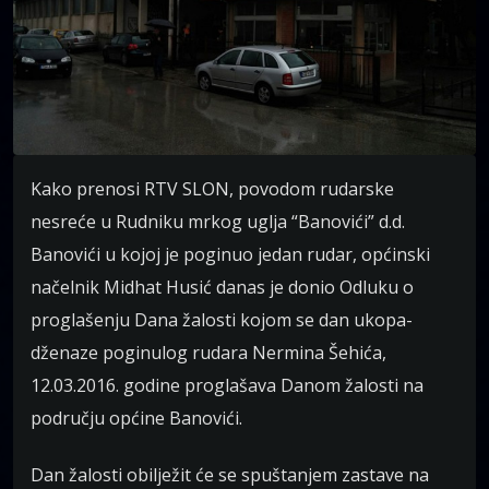
Kako prenosi RTV SLON, povodom rudarske
nesreće u Rudniku mrkog uglja “Banovići” d.d.
Banovići u kojoj je poginuo jedan rudar, općinski
načelnik Midhat Husić danas je donio Odluku o
proglašenju Dana žalosti kojom se dan ukopa-
dženaze poginulog rudara Nermina Šehića,
12.03.2016. godine proglašava Danom žalosti na
području općine Banovići.
Dan žalosti obilježit će se spuštanjem zastave na