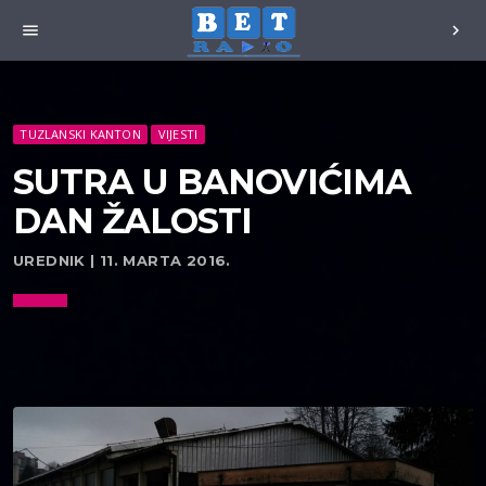
menu
chevron_right
TUZLANSKI KANTON
VIJESTI
SUTRA U BANOVIĆIMA
DAN ŽALOSTI
UREDNIK | 11. MARTA 2016.