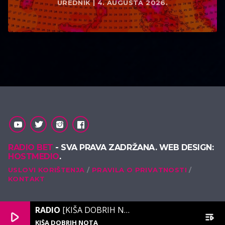
UREDNIK | 4. AUGUSTA 2026.
RADIO BET
- SVA PRAVA ZADRŽANA. WEB DESIGN:
HOSTMEDIO
.
USLOVI KORIŠTENJA
PRAVILA O PRIVATNOSTI
KONTAKT
RADIO
[KIŠA DOBRIH NOTA]
play_arrow
playlist_play
KIŠA DOBRIH NOTA