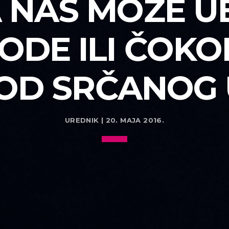
 NAS MOŽE UB
ODE ILI ČOK
I OD SRČANOG
UREDNIK | 20. MAJA 2016.