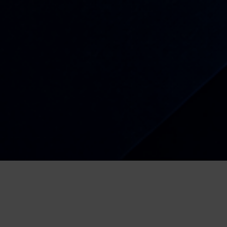
Radio
Kiša dobrih nota