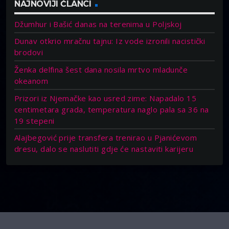
NAJNOVIJI ČLANCI
Džumhur i Bašić danas na terenima u Poljskoj
Dunav otkrio mračnu tajnu: Iz vode izronili nacistički
brodovi
Ženka delfina šest dana nosila mrtvo mladunče
okeanom
Prizori iz Njemačke kao usred zime: Napadalo 15
centimetara grada, temperatura naglo pala sa 36 na
19 stepeni
Alajbegović prije transfera trenirao u Pjanićevom
dresu, dalo se naslutiti gdje će nastaviti karijeru