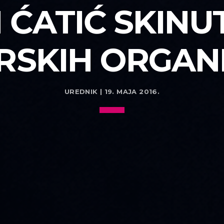
ĆATIĆ SKINUT 
RSKIH ORGANI
UREDNIK | 19. MAJA 2016.