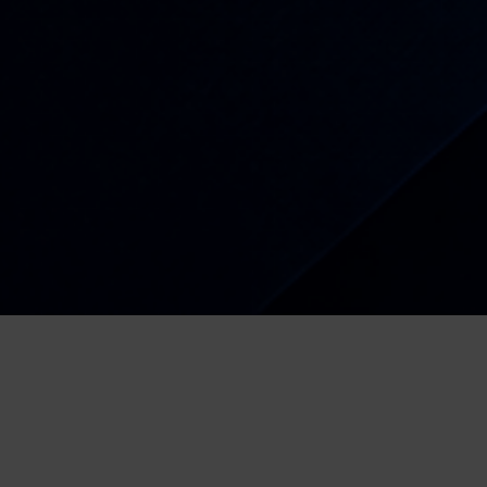
Radio
Kiša dobrih nota