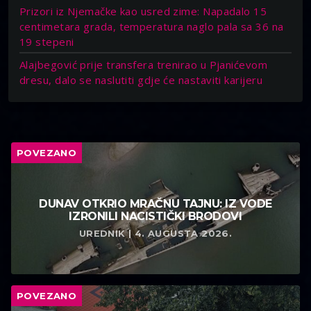
Prizori iz Njemačke kao usred zime: Napadalo 15
centimetara grada, temperatura naglo pala sa 36 na
19 stepeni
Alajbegović prije transfera trenirao u Pjanićevom
dresu, dalo se naslutiti gdje će nastaviti karijeru
POVEZANO
DUNAV OTKRIO MRAČNU TAJNU: IZ VODE
IZRONILI NACISTIČKI BRODOVI
UREDNIK | 4. AUGUSTA 2026.
POVEZANO