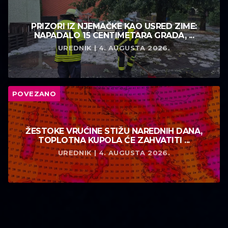
PRIZORI IZ NJEMAČKE KAO USRED ZIME:
NAPADALO 15 CENTIMETARA GRADA, ...
UREDNIK | 4. AUGUSTA 2026.
POVEZANO
ŽESTOKE VRUĆINE STIŽU NAREDNIH DANA,
TOPLOTNA KUPOLA ĆE ZAHVATITI ...
UREDNIK | 4. AUGUSTA 2026.