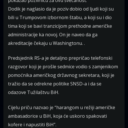
pokazao pozivnicu za ovu svečanost.
Dodik je naglasio da je poziv dobio od ljudi koji su
bili u Trumpovom izbornom štabu, a koji su i dio
tima koji se bavi tranzicijom prethodne američke
administracije ka novoj. On je naveo da ga
akreditacije čekaju u Washingtonu. .
Predsjednik RS-a je detaljno prepričao telefonski
razgovor koji je prošle sedmice vodio s zamjenikom
pomoćnika američkog državnog sekretara, koji je
tražio da se odrekne politike SNSD-a i da se
odazove Tužilaštvu BiH.
Cijelu priču nazvao je “harangom u režiji američke
ambasadorice u BiH, koja će uskoro spakovati
kofere i napustiti BiH”.