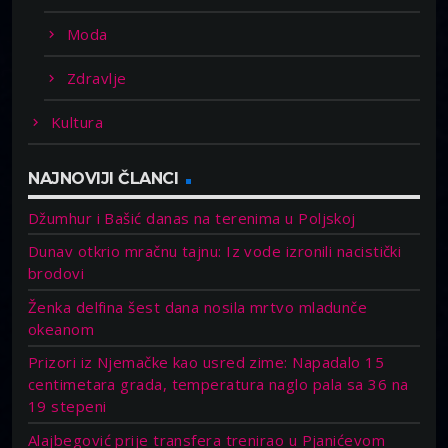
Moda
Zdravlje
Kultura
NAJNOVIJI ČLANCI
Džumhur i Bašić danas na terenima u Poljskoj
Dunav otkrio mračnu tajnu: Iz vode izronili nacistički
brodovi
Ženka delfina šest dana nosila mrtvo mladunče
okeanom
Prizori iz Njemačke kao usred zime: Napadalo 15
centimetara grada, temperatura naglo pala sa 36 na
19 stepeni
Alajbegović prije transfera trenirao u Pjanićevom