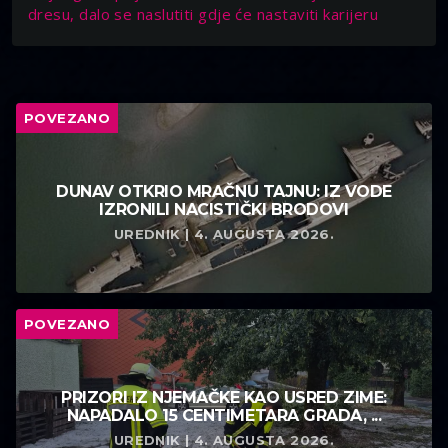
dresu, dalo se naslutiti gdje će nastaviti karijeru
POVEZANO
DUNAV OTKRIO MRAČNU TAJNU: IZ VODE
IZRONILI NACISTIČKI BRODOVI
UREDNIK | 4. AUGUSTA 2026.
POVEZANO
PRIZORI IZ NJEMAČKE KAO USRED ZIME:
NAPADALO 15 CENTIMETARA GRADA, ...
UREDNIK | 4. AUGUSTA 2026.