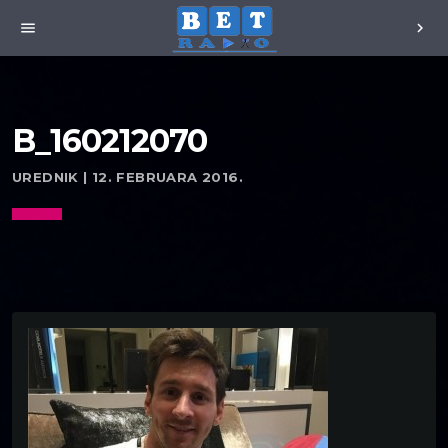
menu
chevron_right
B_160212070
UREDNIK | 12. FEBRUARA 2016.