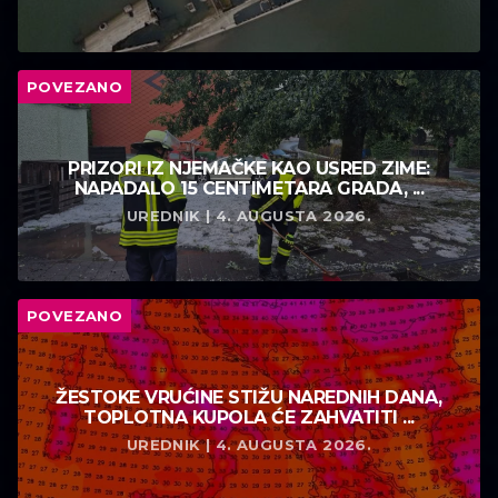
POVEZANO
PRIZORI IZ NJEMAČKE KAO USRED ZIME:
NAPADALO 15 CENTIMETARA GRADA, ...
UREDNIK | 4. AUGUSTA 2026.
POVEZANO
ŽESTOKE VRUĆINE STIŽU NAREDNIH DANA,
TOPLOTNA KUPOLA ĆE ZAHVATITI ...
UREDNIK | 4. AUGUSTA 2026.