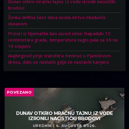
Dunav otkrio mračnu tajnu: Iz vode izronili nacistički
brodovi
Ženka delfina šest dana nosila mrtvo mladunče
okeanom
Prizori iz Njemačke kao usred zime: Napadalo 15
centimetara grada, temperatura naglo pala sa 36 na
19 stepeni
Alajbegović prije transfera trenirao u Pjanićevom
dresu, dalo se naslutiti gdje će nastaviti karijeru
POVEZANO
DUNAV OTKRIO MRAČNU TAJNU: IZ VODE
IZRONILI NACISTIČKI BRODOVI
UREDNIK | 4. AUGUSTA 2026.