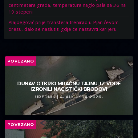
centimetara grada, temperatura naglo pala sa 36 na
19 stepeni
Alajbegović prije transfera trenirao u Pjanićevom
dresu, dalo se naslutiti gdje će nastaviti karijeru
POVEZANO
DUNAV OTKRIO MRAČNU TAJNU: IZ VODE
IZRONILI NACISTIČKI BRODOVI
UREDNIK | 4. AUGUSTA 2026.
POVEZANO