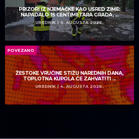
PRIZORI IZ NJEMAČKE KAO USRED ZIME:
NAPADALO 15 CENTIMETARA GRADA, ...
UREDNIK | 4. AUGUSTA 2026.
POVEZANO
ŽESTOKE VRUĆINE STIŽU NAREDNIH DANA,
TOPLOTNA KUPOLA ĆE ZAHVATITI ...
UREDNIK | 4. AUGUSTA 2026.