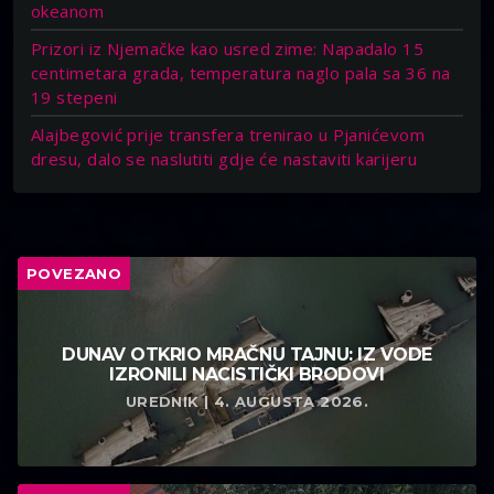
okeanom
Prizori iz Njemačke kao usred zime: Napadalo 15
centimetara grada, temperatura naglo pala sa 36 na
19 stepeni
Alajbegović prije transfera trenirao u Pjanićevom
dresu, dalo se naslutiti gdje će nastaviti karijeru
POVEZANO
DUNAV OTKRIO MRAČNU TAJNU: IZ VODE
IZRONILI NACISTIČKI BRODOVI
UREDNIK | 4. AUGUSTA 2026.