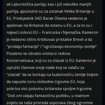
ali Laburistička partija, kao i još nekoliko manjih
partija, apsolutno su za ostanak Velike Britanije u
EU. Predsjednik SAD Barak Obama nedavno je
apelovao na Britance da ostanu u EU, a za to su i
najveći oslonci EU – Francuska i Njemačka. Kameron
je nedavno oštro kritikovao pristalice Brexit-a da
“prodaju fantazije” i “ugrožavaju ekonomiju zemlje”.
Posebno se obratio onima iz redova
Konzervativaca, koji su za izlazak iz EU. Kameron je
optužio članove svoje vlade koji se zalažu za
“izlazak” da se kockaju sa budućnošću zemlje željom
da napuste zonu slobodne trgovine EU, koja
pokriva oko polovinu britanske spoljne trgovine.
“Dok oni valjaju fantastičnu politiku, u realnom
svijetu se naša privreda usporava zbog ogromne