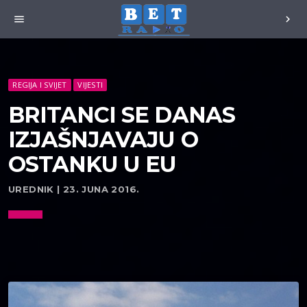
menu
chevron_right
REGIJA I SVIJET
VIJESTI
BRITANCI SE DANAS
IZJAŠNJAVAJU O
OSTANKU U EU
UREDNIK | 23. JUNA 2016.