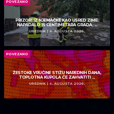
POVEZANO
PRIZORI IZ NJEMAČKE KAO USRED ZIME:
NAPADALO 15 CENTIMETARA GRADA, ...
UREDNIK | 4. AUGUSTA 2026.
POVEZANO
ŽESTOKE VRUĆINE STIŽU NAREDNIH DANA,
TOPLOTNA KUPOLA ĆE ZAHVATITI ...
UREDNIK | 4. AUGUSTA 2026.