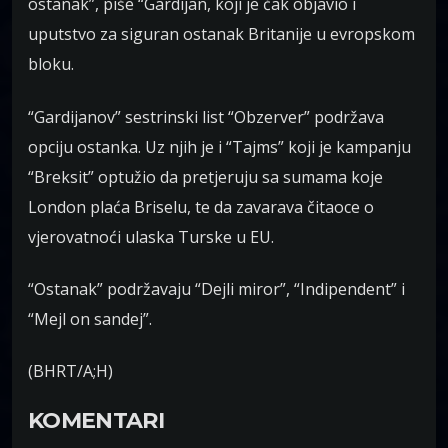
ostanak”, piše “Gardijan, koji je čak objavio i
uputstvo za siguran ostanak Britanije u evropskom
bloku.
“Gardijanov” sestrinski list “Obzerver” podržava
opciju ostanka. Uz njih je i “Tajms” koji je kampanju
“Breksit” optužio da pretjeruju sa sumama koje
London plaća Briselu, te da zavarava čitaoce o
vjerovatnoći ulaska Turske u EU.
“Ostanak” podržavaju “Dejli miror”, “Indipendent” i
“Mejl on sandej”.
(BHRT/A;H)
KOMENTARI