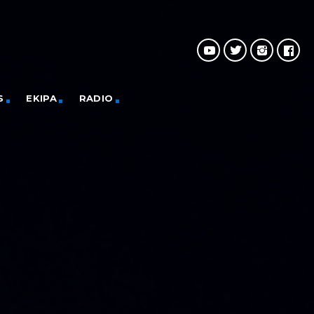
S
EKIPA
RADIO