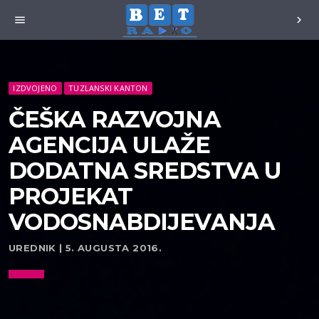
menu
chevron_right
IZDVOJENO
TUZLANSKI KANTON
ČEŠKA RAZVOJNA
AGENCIJA ULAŽE
DODATNA SREDSTVA U
PROJEKAT
VODOSNABDIJEVANJA
UREDNIK | 5. AUGUSTA 2016.