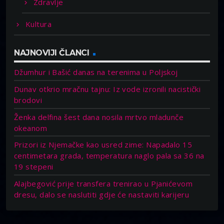
Zdravlje
Kultura
NAJNOVIJI ČLANCI
Džumhur i Bašić danas na terenima u Poljskoj
Dunav otkrio mračnu tajnu: Iz vode izronili nacistički
brodovi
Ženka delfina šest dana nosila mrtvo mladunče
okeanom
Prizori iz Njemačke kao usred zime: Napadalo 15
centimetara grada, temperatura naglo pala sa 36 na
19 stepeni
Alajbegović prije transfera trenirao u Pjanićevom
dresu, dalo se naslutiti gdje će nastaviti karijeru