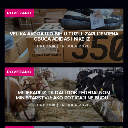
POVEZANO
VELIKA AKCIJA UIO BIH U TUZLI: ZAPLIJENJENA
OBUĆA ADIDAS I NIKE IZ ...
UREDNIK | 16. JULA 2026.
POVEZANO
MLJEKARI IZ TK DALI ROK FEDERALNOM
MINISTARSTVU: AKO POTICAJI NE BUDU ...
UREDNIK | 14. JULA 2026.