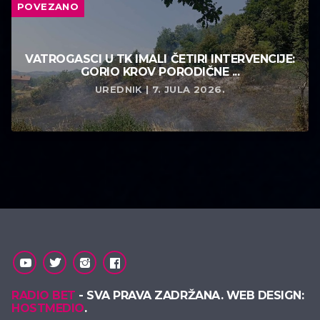
POVEZANO
VATROGASCI U TK IMALI ČETIRI INTERVENCIJE:
GORIO KROV PORODIČNE ...
UREDNIK | 7. JULA 2026.
RADIO BET
- SVA PRAVA ZADRŽANA. WEB DESIGN:
HOSTMEDIO
.