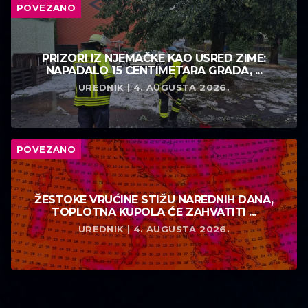
POVEZANO
PRIZORI IZ NJEMAČKE KAO USRED ZIME:
NAPADALO 15 CENTIMETARA GRADA, ...
UREDNIK | 4. AUGUSTA 2026.
POVEZANO
ŽESTOKE VRUĆINE STIŽU NAREDNIH DANA,
TOPLOTNA KUPOLA ĆE ZAHVATITI ...
UREDNIK | 4. AUGUSTA 2026.