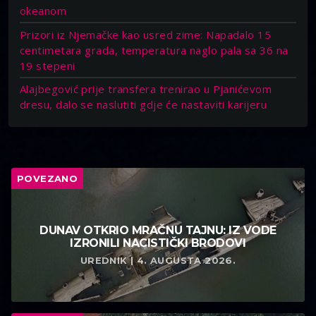
okeanom
Prizori iz Njemačke kao usred zime: Napadalo 15
centimetara grada, temperatura naglo pala sa 36 na
19 stepeni
Alajbegović prije transfera trenirao u Pjanićevom
dresu, dalo se naslutiti gdje će nastaviti karijeru
POVEZANO
DUNAV OTKRIO MRAČNU TAJNU: IZ VODE
IZRONILI NACISTIČKI BRODOVI
UREDNIK | 4. AUGUSTA 2026.