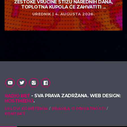
ŽESTOKE VRUĆINE STIŽU NAREDNIH DANA,
TOPLOTNA KUPOLA ĆE ZAHVATITI ...
UREDNIK | 4. AUGUSTA 2026.
RADIO BET
- SVA PRAVA ZADRŽANA. WEB DESIGN:
HOSTMEDIO
.
USLOVI KORIŠTENJA
PRAVILA O PRIVATNOSTI
KONTAKT