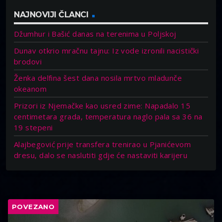
NAJNOVIJI ČLANCI
Džumhur i Bašić danas na terenima u Poljskoj
Dunav otkrio mračnu tajnu: Iz vode izronili nacistički
brodovi
Ženka delfina šest dana nosila mrtvo mladunče
okeanom
Prizori iz Njemačke kao usred zime: Napadalo 15
centimetara grada, temperatura naglo pala sa 36 na
19 stepeni
Alajbegović prije transfera trenirao u Pjanićevom
dresu, dalo se naslutiti gdje će nastaviti karijeru
POVEZANO