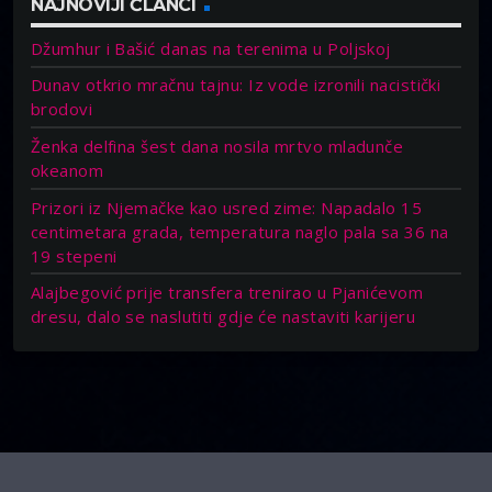
NAJNOVIJI ČLANCI
Džumhur i Bašić danas na terenima u Poljskoj
Dunav otkrio mračnu tajnu: Iz vode izronili nacistički
brodovi
Ženka delfina šest dana nosila mrtvo mladunče
okeanom
Prizori iz Njemačke kao usred zime: Napadalo 15
centimetara grada, temperatura naglo pala sa 36 na
19 stepeni
Alajbegović prije transfera trenirao u Pjanićevom
dresu, dalo se naslutiti gdje će nastaviti karijeru