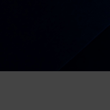
Radio
Kiša dobrih nota