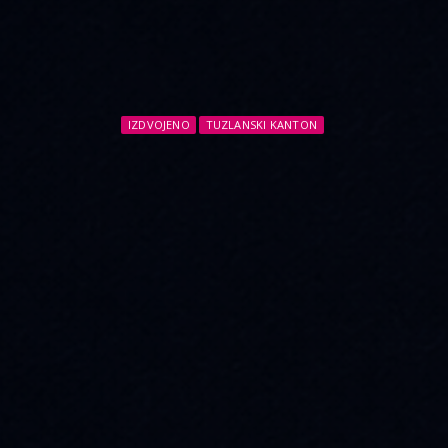
IZDVOJENO
TUZLANSKI KANTON