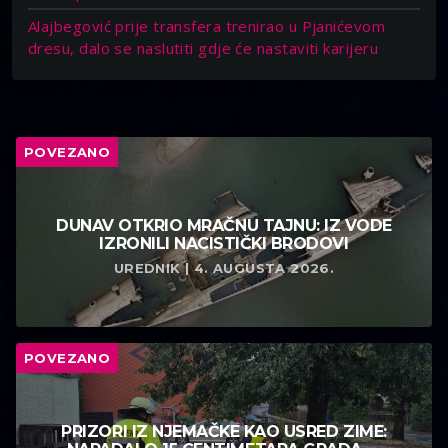
Alajbegović prije transfera trenirao u Pjanićevom
dresu, dalo se naslutiti gdje će nastaviti karijeru
POVEZANO
DUNAV OTKRIO MRAČNU TAJNU: IZ VODE
IZRONILI NACISTIČKI BRODOVI
UREDNIK | 4. AUGUSTA 2026.
POVEZANO
PRIZORI IZ NJEMAČKE KAO USRED ZIME: