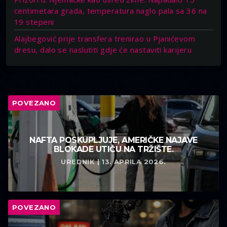
centimetara grada, temperatura naglo pala sa 36 na
19 stepeni
Alajbegović prije transfera trenirao u Pjanićevom
dresu, dalo se naslutiti gdje će nastaviti karijeru
POVEZANO
NAFTA POSKUPLJUJE, AMERIČKE NAJAVE
BLOKADE UTIČU NA TRŽIŠTE.
UREDNIK | 13. APRILA 2026.
POVEZANO