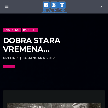
menu
chevron_right
IZDVOJENO
RADIOBET
DOBRA STARA
VREMENA…
UREDNIK | 18. JANUARA 2017.