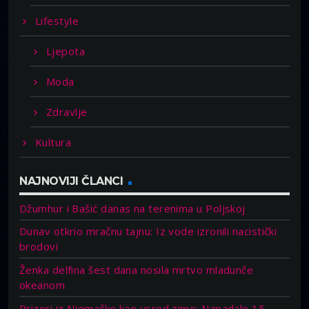
Lifestyle
Ljepota
Moda
Zdravlje
Kultura
NAJNOVIJI ČLANCI
Džumhur i Bašić danas na terenima u Poljskoj
Dunav otkrio mračnu tajnu: Iz vode izronili nacistički
brodovi
Ženka delfina šest dana nosila mrtvo mladunče
okeanom
Prizori iz Njemačke kao usred zime: Napadalo 15