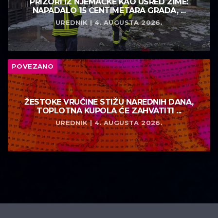
PRIZORI IZ NJEMAČKE KAO USRED ZIME:
NAPADALO 15 CENTIMETARA GRADA, ...
UREDNIK | 4. AUGUSTA 2026.
POVEZANO
ŽESTOKE VRUĆINE STIŽU NAREDNIH DANA,
TOPLOTNA KUPOLA ĆE ZAHVATITI ...
UREDNIK | 4. AUGUSTA 2026.