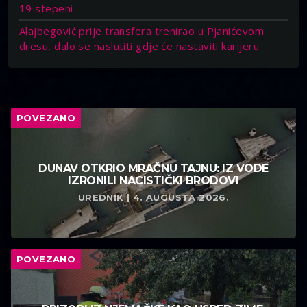
19 stepeni
Alajbegović prije transfera trenirao u Pjanićevom
dresu, dalo se naslutiti gdje će nastaviti karijeru
POVEZANO
DUNAV OTKRIO MRAČNU TAJNU: IZ VODE
IZRONILI NACISTIČKI BRODOVI
UREDNIK | 4. AUGUSTA 2026.
POVEZANO