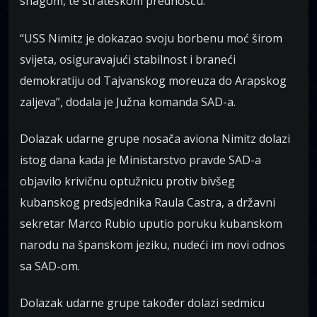
snagom, te strateškom prednošću.
“USS Nimitz je dokazao svoju borbenu moć širom
svijeta, osiguravajući stabilnost i braneći
demokratiju od Tajvanskog moreuza do Arapskog
zaljeva”, dodala je Južna komanda SAD-a.
Dolazak udarne grupe nosača aviona Nimitz dolazi
istog dana kada je Ministarstvo pravde SAD-a
objavilo krivičnu optužnicu protiv bivšeg
kubanskog predsjednika Raula Castra, a državni
sekretar Marco Rubio uputio poruku kubanskom
narodu na španskom jeziku, nudeći im novi odnos
sa SAD-om.
Dolazak udarne grupe također dolazi sedmicu