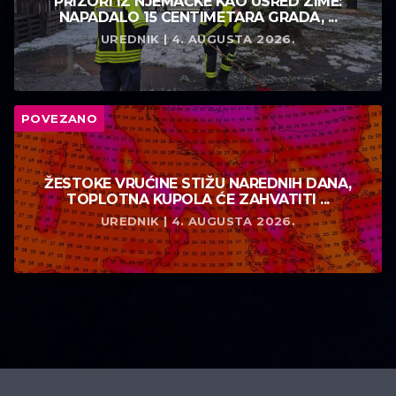
PRIZORI IZ NJEMAČKE KAO USRED ZIME:
NAPADALO 15 CENTIMETARA GRADA, ...
UREDNIK | 4. AUGUSTA 2026.
POVEZANO
ŽESTOKE VRUĆINE STIŽU NAREDNIH DANA,
TOPLOTNA KUPOLA ĆE ZAHVATITI ...
UREDNIK | 4. AUGUSTA 2026.