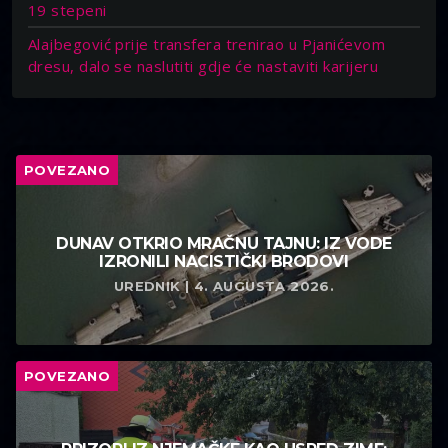
19 stepeni
Alajbegović prije transfera trenirao u Pjanićevom
dresu, dalo se naslutiti gdje će nastaviti karijeru
POVEZANO
DUNAV OTKRIO MRAČNU TAJNU: IZ VODE
IZRONILI NACISTIČKI BRODOVI
UREDNIK | 4. AUGUSTA 2026.
POVEZANO