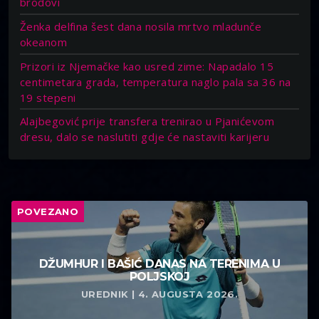
brodovi
Ženka delfina šest dana nosila mrtvo mladunče
okeanom
Prizori iz Njemačke kao usred zime: Napadalo 15
centimetara grada, temperatura naglo pala sa 36 na
19 stepeni
Alajbegović prije transfera trenirao u Pjanićevom
dresu, dalo se naslutiti gdje će nastaviti karijeru
POVEZANO
DŽUMHUR I BAŠIĆ DANAS NA TERENIMA U
POLJSKOJ
UREDNIK | 4. AUGUSTA 2026.