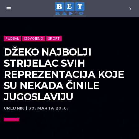
menu
chevron_right
FUDBAL
IZDVOJENO
SPORT
DŽEKO NAJBOLJI
STRIJELAC SVIH
REPREZENTACIJA KOJE
SU NEKADA ČINILE
JUGOSLAVIJU
UREDNIK | 30. MARTA 2016.