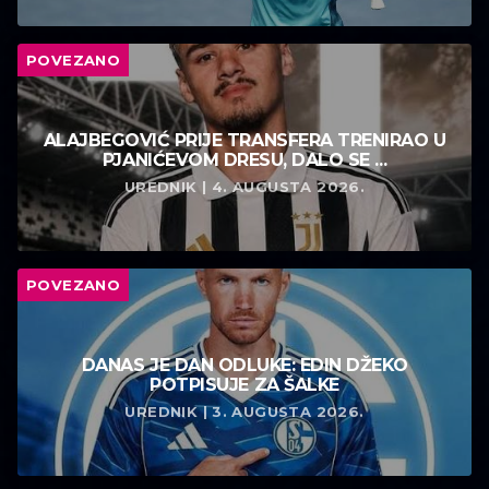
POVEZANO
ALAJBEGOVIĆ PRIJE TRANSFERA TRENIRAO U
PJANIĆEVOM DRESU, DALO SE ...
UREDNIK | 4. AUGUSTA 2026.
POVEZANO
DANAS JE DAN ODLUKE: EDIN DŽEKO
POTPISUJE ZA ŠALKE
UREDNIK | 3. AUGUSTA 2026.