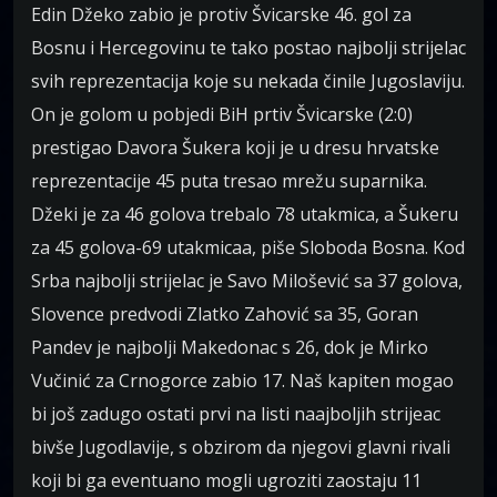
Edin Džeko zabio je protiv Švicarske 46. gol za
Bosnu i Hercegovinu te tako postao najbolji strijelac
svih reprezentacija koje su nekada činile Jugoslaviju.
On je golom u pobjedi BiH prtiv Švicarske (2:0)
prestigao Davora Šukera koji je u dresu hrvatske
reprezentacije 45 puta tresao mrežu suparnika.
Džeki je za 46 golova trebalo 78 utakmica, a Šukeru
za 45 golova-69 utakmicaa, piše Sloboda Bosna. Kod
Srba najbolji strijelac je Savo Milošević sa 37 golova,
Slovence predvodi Zlatko Zahović sa 35, Goran
Pandev je najbolji Makedonac s 26, dok je Mirko
Vučinić za Crnogorce zabio 17. Naš kapiten mogao
bi još zadugo ostati prvi na listi naajboljih strijeac
bivše Jugodlavije, s obzirom da njegovi glavni rivali
koji bi ga eventuano mogli ugroziti zaostaju 11