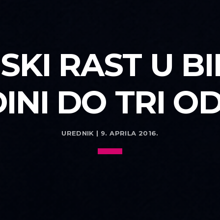
KI RAST U BI
INI DO TRI O
UREDNIK | 9. APRILA 2016.