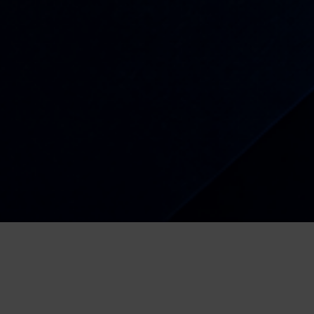
Radio
Kiša dobrih nota