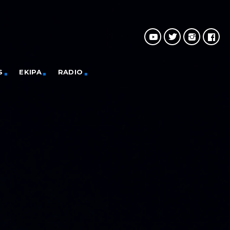
S
EKIPA
RADIO