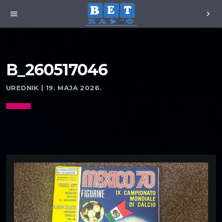
menu
chevron_right
B_260517046
UREDNIK | 19. MAJA 2026.