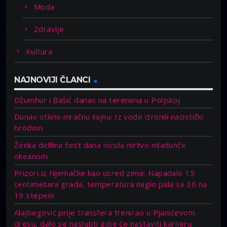
Moda
Zdravlje
Kultura
NAJNOVIJI ČLANCI
Džumhur i Bašić danas na terenima u Poljskoj
Dunav otkrio mračnu tajnu: Iz vode izronili nacistički
brodovi
Ženka delfina šest dana nosila mrtvo mladunče
okeanom
Prizori iz Njemačke kao usred zime: Napadalo 15
centimetara grada, temperatura naglo pala sa 36 na
19 stepeni
Alajbegović prije transfera trenirao u Pjanićevom
dresu, dalo se naslutiti gdje će nastaviti karijeru