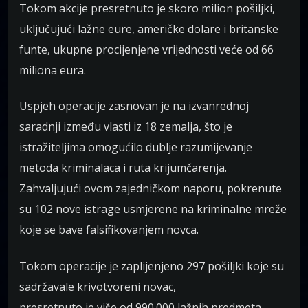
Tokom akcije presretnuto je skoro milion pošiljki,
uključujući lažne eure, američke dolare i britanske
funte, ukupne procijenjene vrijednosti veće od 66
miliona eura.
Uspjeh operacije zasnovan je na izvanrednoj
saradnji između vlasti iz 18 zemalja, što je
istražiteljima omogućilo dublje razumijevanje
metoda kriminalaca i ruta krijumčarenja.
Zahvaljujući ovom zajedničkom naporu, pokrenute
su 102 nove istrage usmjerene na kriminalne mreže
koje se bave falsifikovanjem novca.
Tokom operacije je zaplijenjeno 297 pošiljki koje su
sadržavale krivotvoreni novac,
presretnuto je više od 990.000 lažnih predmeta,