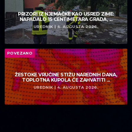
PRIZORI IZ NJEMAČKE KAO USRED ZIME:
NAPADALO 15 CENTIMETARA GRADA, ...
UREDNIK | 4. AUGUSTA 2026.
POVEZANO
ŽESTOKE VRUĆINE STIŽU NAREDNIH DANA,
TOPLOTNA KUPOLA ĆE ZAHVATITI ...
UREDNIK | 4. AUGUSTA 2026.