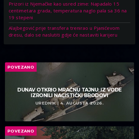
Prizori iz Njemačke kao usred zime: Napadalo 15
centimetara grada, temperatura naglo pala sa 36 na
19 stepeni
Alajbegović prije transfera trenirao u Pjanićevom
dresu, dalo se naslutiti gdje će nastaviti karijeru
POVEZANO
DUNAV OTKRIO MRAČNU TAJNU: IZ VODE
IZRONILI NACISTIČKI BRODOVI
UREDNIK | 4. AUGUSTA 2026.
POVEZANO