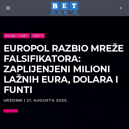
menu
chevron_right
REGIJA I SVIJET
VIJESTI
EUROPOL RAZBIO MREŽE
FALSIFIKATORA:
ZAPLIJENJENI MILIONI
LAŽNIH EURA, DOLARA I
FUNTI
UREDNIK | 21. AUGUSTA 2025.