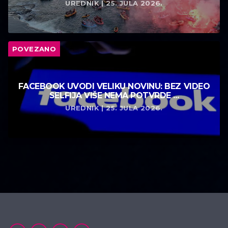
UREDNIK | 25. JULA 2026.
POVEZANO
FACEBOOK UVODI VELIKU NOVINU: BEZ VIDEO
SELFIJA VIŠE NEMA POTVRDE ...
UREDNIK | 25. JULA 2026.