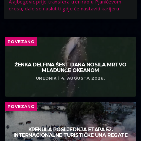
Alajbegović prije transfera trenirao u Pjanićevom
dresu, dalo se naslutiti gdje će nastaviti karijeru
POVEZANO
ŽENKA DELFINA ŠEST DANA NOSILA MRTVO
MLADUNČE OKEANOM
UREDNIK | 4. AUGUSTA 2026.
POVEZANO
KRENULA POSLJEDNJA ETAPA 52.
INTERNACIONALNE TURISTIČKE UNA REGATE