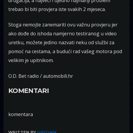
drugačija, a najveći i ujedno najmanji problem
trebao bi biti provjera iste svakih 2 mjeseca.
Stoga nemojte zanemariti ovu važnu provjeru jer
ako dođe do ishoda namjerno testiranog u video
uretku, možete jedino nazvati neku od službi za
pomoć na cestama, a budući rad vašeg motora pod
velikim je upitnikom.
O.D. Bet radio / automobili.hr
KOMENTARI
komentara
WRITTEN BY
UREDNIK