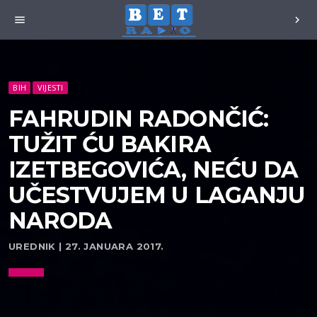
menu
chevron_right
BIH
VIJESTI
FAHRUDIN RADONČIĆ:
TUŽIT ĆU BAKIRA
IZETBEGOVIĆA, NEĆU DA
UČESTVUJEM U LAGANJU
NARODA
UREDNIK | 27. JANUARA 2017.