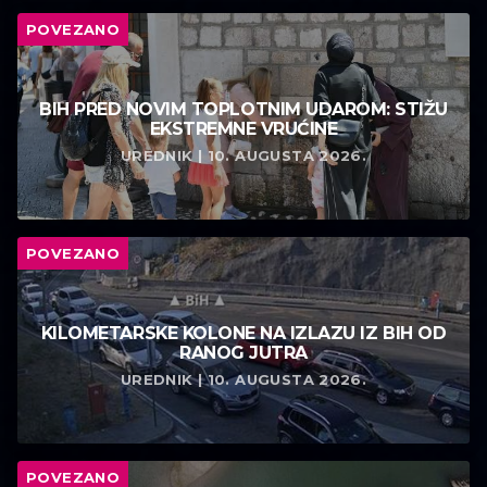
POVEZANO
BIH PRED NOVIM TOPLOTNIM UDAROM: STIŽU
EKSTREMNE VRUĆINE
UREDNIK | 10. AUGUSTA 2026.
POVEZANO
KILOMETARSKE KOLONE NA IZLAZU IZ BIH OD
RANOG JUTRA
UREDNIK | 10. AUGUSTA 2026.
POVEZANO