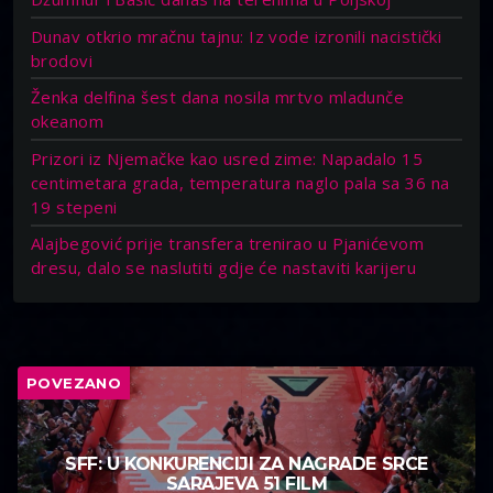
Dunav otkrio mračnu tajnu: Iz vode izronili nacistički
brodovi
Ženka delfina šest dana nosila mrtvo mladunče
okeanom
Prizori iz Njemačke kao usred zime: Napadalo 15
centimetara grada, temperatura naglo pala sa 36 na
19 stepeni
Alajbegović prije transfera trenirao u Pjanićevom
dresu, dalo se naslutiti gdje će nastaviti karijeru
POVEZANO
SFF: U KONKURENCIJI ZA NAGRADE SRCE
SARAJEVA 51 FILM