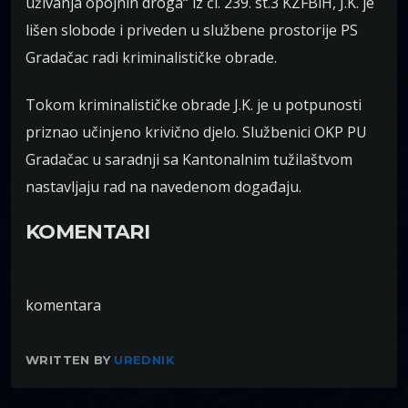
uživanja opojnih droga“ iz čl. 239. st.3 KZFBiH, J.K. je
lišen slobode i priveden u službene prostorije PS
Gradačac radi kriminalističke obrade.
Tokom kriminalističke obrade J.K. je u potpunosti
priznao učinjeno krivično djelo. Službenici OKP PU
Gradačac u saradnji sa Kantonalnim tužilaštvom
nastavljaju rad na navedenom događaju.
KOMENTARI
komentara
WRITTEN BY
UREDNIK