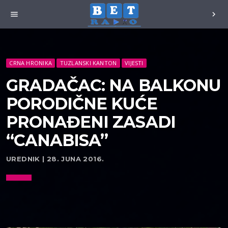
menu
chevron_right
CRNA HRONIKA
TUZLANSKI KANTON
VIJESTI
GRADAČAC: NA BALKONU
PORODIČNE KUĆE
PRONAĐENI ZASADI
“CANABISA”
UREDNIK | 28. JUNA 2016.