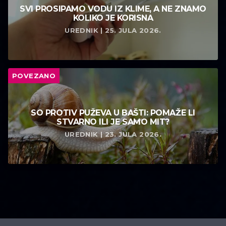
SVI PROSIPAMO VODU IZ KLIME, A NE ZNAMO
KOLIKO JE KORISNA
UREDNIK | 25. JULA 2026.
POVEZANO
SO PROTIV PUŽEVA U BAŠTI: POMAŽE LI
STVARNO ILI JE SAMO MIT?
UREDNIK | 23. JULA 2026.