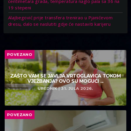
centimetara grada, temperatura naglo pala sa 36 na
19 stepeni
Alajbegović prije transfera trenirao u Pjanićevom
dresu, dalo se naslutiti gdje će nastaviti karijeru
POVEZANO
ZAŠTO VAM SE JAVLJA VRTOGLAVICA TOKOM
VJEŽBANJA? OVO SU MOGUĆI ...
UREDNIK | 31. JULA 2026.
POVEZANO