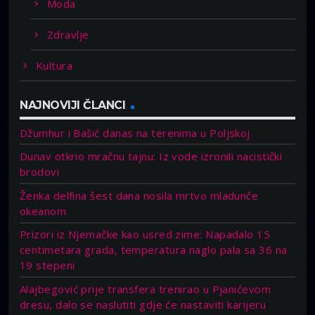
Moda
Zdravlje
Kultura
NAJNOVIJI ČLANCI
Džumhur i Bašić danas na terenima u Poljskoj
Dunav otkrio mračnu tajnu: Iz vode izronili nacistički
brodovi
Ženka delfina šest dana nosila mrtvo mladunče
okeanom
Prizori iz Njemačke kao usred zime: Napadalo 15
centimetara grada, temperatura naglo pala sa 36 na
19 stepeni
Alajbegović prije transfera trenirao u Pjanićevom
dresu, dalo se naslutiti gdje će nastaviti karijeru