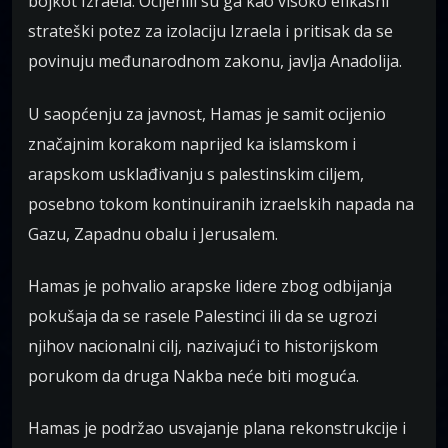
bojkot Izraela. Ocijenili su ga kao visoko efikasni
strateški potez za izolaciju Izraela i pritisak da se
povinuju međunarodnom zakonu, javlja Anadolija.
U saopćenju za javnost, Hamas je samit ocijenio
značajnim korakom naprijed ka islamskom i
arapskom usklađivanju s palestinskim ciljem,
posebno tokom kontinuiranih izraelskih napada na
Gazu, Zapadnu obalu i Jerusalem.
Hamas je pohvalio arapske lidere zbog odbijanja
pokušaja da se rasele Palestinci ili da se ugrozi
njihov nacionalni cilj, nazivajući to historijskom
porukom da druga Nakba neće biti moguća.
Hamas je podržao usvajanje plana rekonstrukcije i