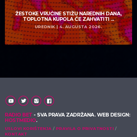
ŽESTOKE VRUĆINE STIŽU NAREDNIH DANA,
TOPLOTNA KUPOLA ĆE ZAHVATITI ...
UREDNIK | 4. AUGUSTA 2026.
RADIO BET
- SVA PRAVA ZADRŽANA. WEB DESIGN:
HOSTMEDIO
.
USLOVI KORIŠTENJA
PRAVILA O PRIVATNOSTI
KONTAKT