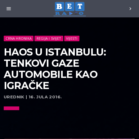
menu
chevron_right
CRNA HRONIKA
REGIJA I SVIJET
VIJESTI
HAOS U ISTANBULU:
TENKOVI GAZE
AUTOMOBILE KAO
IGRAČKE
UREDNIK | 16. JULA 2016.