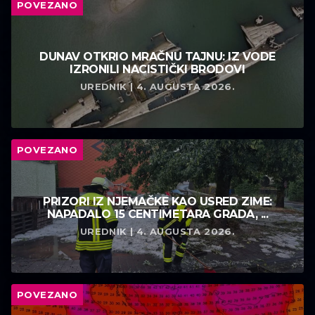
POVEZANO
DUNAV OTKRIO MRAČNU TAJNU: IZ VODE
IZRONILI NACISTIČKI BRODOVI
UREDNIK | 4. AUGUSTA 2026.
POVEZANO
PRIZORI IZ NJEMAČKE KAO USRED ZIME:
NAPADALO 15 CENTIMETARA GRADA, ...
UREDNIK | 4. AUGUSTA 2026.
POVEZANO