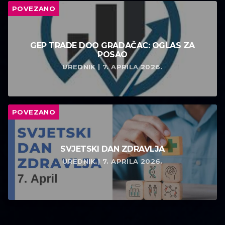
POVEZANO
GEP TRADE DOO GRADAČAC: OGLAS ZA
POSAO
UREDNIK | 7. APRILA 2026.
POVEZANO
SVJETSKI DAN ZDRAVLJA
UREDNIK | 7. APRILA 2026.