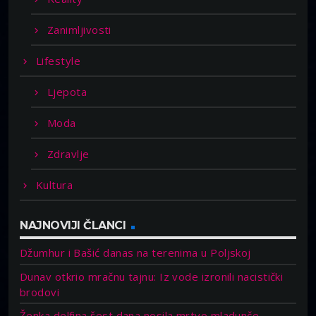
Zanimljivosti
Lifestyle
Ljepota
Moda
Zdravlje
Kultura
NAJNOVIJI ČLANCI
Džumhur i Bašić danas na terenima u Poljskoj
Dunav otkrio mračnu tajnu: Iz vode izronili nacistički
brodovi
Ženka delfina šest dana nosila mrtvo mladunče