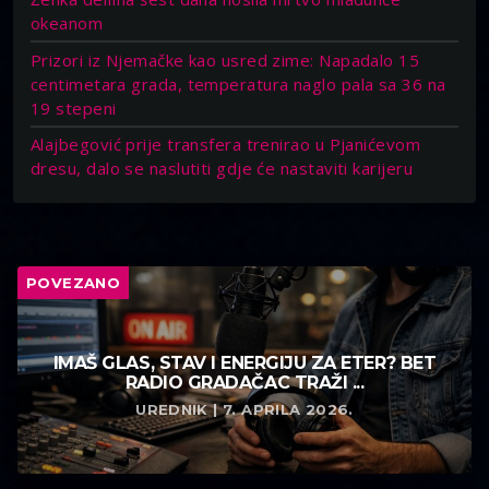
okeanom
Prizori iz Njemačke kao usred zime: Napadalo 15
centimetara grada, temperatura naglo pala sa 36 na
19 stepeni
Alajbegović prije transfera trenirao u Pjanićevom
dresu, dalo se naslutiti gdje će nastaviti karijeru
POVEZANO
IMAŠ GLAS, STAV I ENERGIJU ZA ETER? BET
RADIO GRADAČAC TRAŽI ...
UREDNIK | 7. APRILA 2026.