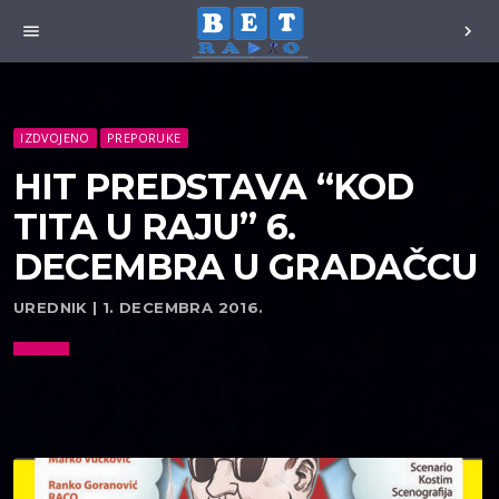
menu
chevron_right
IZDVOJENO
PREPORUKE
HIT PREDSTAVA “KOD
TITA U RAJU” 6.
DECEMBRA U GRADAČCU
UREDNIK | 1. DECEMBRA 2016.