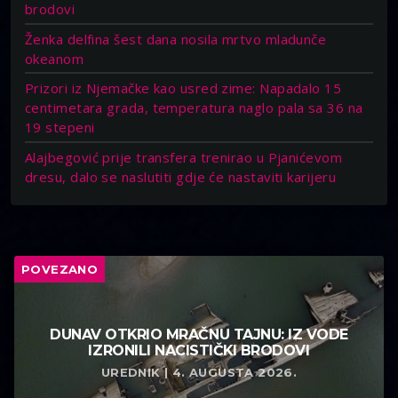
brodovi
Ženka delfina šest dana nosila mrtvo mladunče
okeanom
Prizori iz Njemačke kao usred zime: Napadalo 15
centimetara grada, temperatura naglo pala sa 36 na
19 stepeni
Alajbegović prije transfera trenirao u Pjanićevom
dresu, dalo se naslutiti gdje će nastaviti karijeru
POVEZANO
DUNAV OTKRIO MRAČNU TAJNU: IZ VODE
IZRONILI NACISTIČKI BRODOVI
UREDNIK | 4. AUGUSTA 2026.