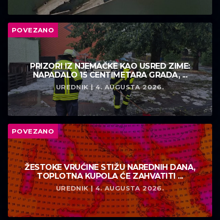
POVEZANO
PRIZORI IZ NJEMAČKE KAO USRED ZIME:
NAPADALO 15 CENTIMETARA GRADA, ...
UREDNIK | 4. AUGUSTA 2026.
POVEZANO
ŽESTOKE VRUĆINE STIŽU NAREDNIH DANA,
TOPLOTNA KUPOLA ĆE ZAHVATITI ...
UREDNIK | 4. AUGUSTA 2026.