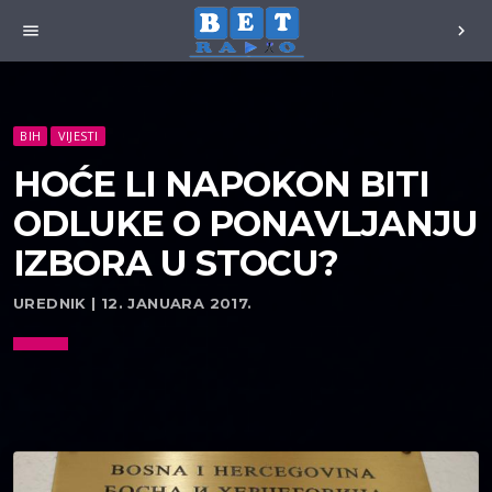
menu
chevron_right
BIH
VIJESTI
HOĆE LI NAPOKON BITI
ODLUKE O PONAVLJANJU
IZBORA U STOCU?
UREDNIK | 12. JANUARA 2017.