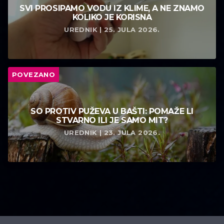
SVI PROSIPAMO VODU IZ KLIME, A NE ZNAMO
KOLIKO JE KORISNA
UREDNIK | 25. JULA 2026.
POVEZANO
SO PROTIV PUŽEVA U BAŠTI: POMAŽE LI
STVARNO ILI JE SAMO MIT?
UREDNIK | 23. JULA 2026.