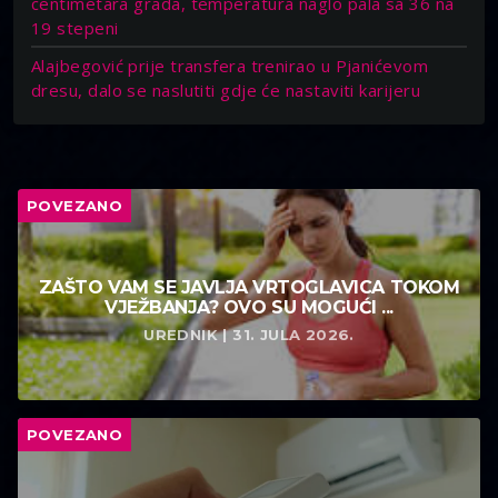
centimetara grada, temperatura naglo pala sa 36 na
19 stepeni
Alajbegović prije transfera trenirao u Pjanićevom
dresu, dalo se naslutiti gdje će nastaviti karijeru
POVEZANO
ZAŠTO VAM SE JAVLJA VRTOGLAVICA TOKOM
VJEŽBANJA? OVO SU MOGUĆI ...
UREDNIK | 31. JULA 2026.
POVEZANO