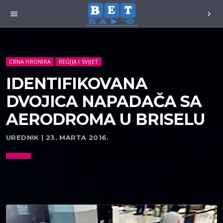
menu
chevron_right
CRNA HRONIKA
REGIJA I SVIJET
IDENTIFIKOVANA
DVOJICA NAPADAČA SA
AERODROMA U BRISELU
UREDNIK | 23. MARTA 2016.