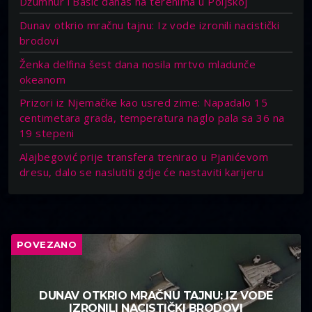
Džumhur i Bašić danas na terenima u Poljskoj
Dunav otkrio mračnu tajnu: Iz vode izronili nacistički
brodovi
Ženka delfina šest dana nosila mrtvo mladunče
okeanom
Prizori iz Njemačke kao usred zime: Napadalo 15
centimetara grada, temperatura naglo pala sa 36 na
19 stepeni
Alajbegović prije transfera trenirao u Pjanićevom
dresu, dalo se naslutiti gdje će nastaviti karijeru
POVEZANO
DUNAV OTKRIO MRAČNU TAJNU: IZ VODE
IZRONILI NACISTIČKI BRODOVI