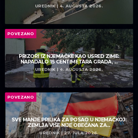
UREDNIK | 4. AUGUSTA 2026.
POVEZANO
PRIZORI IZ NJEMAČKE KAO USRED ZIME:
NAPADALO 15 CENTIMETARA GRADA, ...
UREDNIK | 4. AUGUSTA 2026.
POVEZANO
SVE MANJE PRILIKA ZA POSAO U NJEMAČKOJ:
ZEMLJA VIŠE NIJE OBEĆANA ZA...
UREDNIK | 27. JULA 2026.