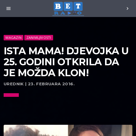
menu
chevron_right
MAGAZIN
ZANIMLJIVOSTI
ISTA MAMA! DJEVOJKA U
25. GODINI OTKRILA DA
JE MOŽDA KLON!
UREDNIK | 23. FEBRUARA 2016.