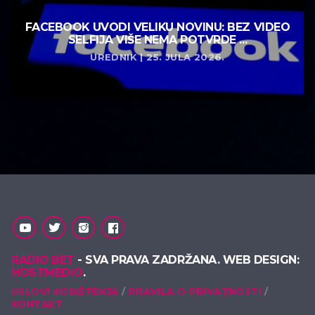
FACEBOOK UVODI VELIKU NOVINU: BEZ VIDEO
SELFIJA VIŠE NEMA POTVRDE ...
UREDNIK | 25. JULA 2026.
RADIO BET
- SVA PRAVA ZADRŽANA. WEB DESIGN:
HOSTMEDIO
.
USLOVI KORIŠTENJA
PRAVILA O PRIVATNOSTI
KONTAKT