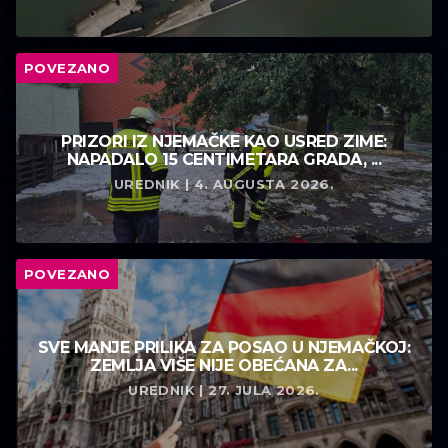
POVEZANO
PRIZORI IZ NJEMAČKE KAO USRED ZIME:
NAPADALO 15 CENTIMETARA GRADA, ...
UREDNIK | 4. AUGUSTA 2026.
POVEZANO
SVE MANJE PRILIKA ZA POSAO U NJEMAČKOJ:
ZEMLJA VIŠE NIJE OBEĆANA ZA...
UREDNIK | 27. JULA 2026.