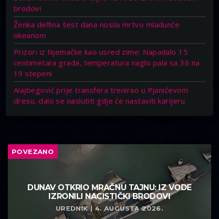
brodovi
Ženka delfina šest dana nosila mrtvo mladunče
okeanom
Prizori iz Njemačke kao usred zime: Napadalo 15
centimetara grada, temperatura naglo pala sa 36 na
19 stepeni
Alajbegović prije transfera trenirao u Pjanićevom
dresu, dalo se naslutiti gdje će nastaviti karijeru
POVEZANO
DUNAV OTKRIO MRAČNU TAJNU: IZ VODE
IZRONILI NACISTIČKI BRODOVI
UREDNIK | 4. AUGUSTA 2026.