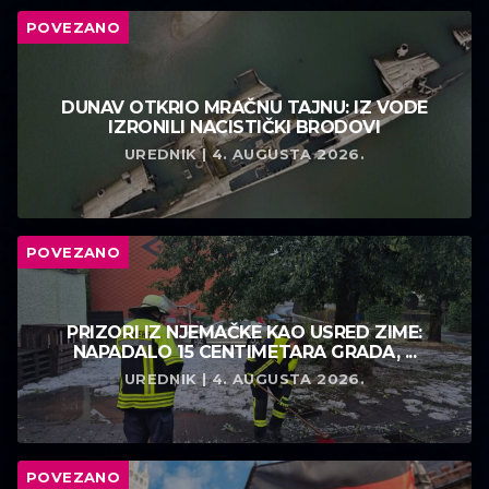
POVEZANO
DUNAV OTKRIO MRAČNU TAJNU: IZ VODE
IZRONILI NACISTIČKI BRODOVI
UREDNIK | 4. AUGUSTA 2026.
POVEZANO
PRIZORI IZ NJEMAČKE KAO USRED ZIME:
NAPADALO 15 CENTIMETARA GRADA, ...
UREDNIK | 4. AUGUSTA 2026.
POVEZANO