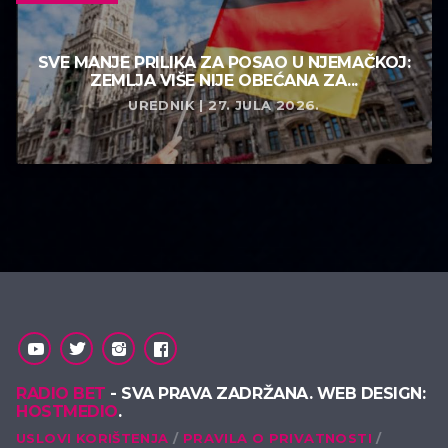
SVE MANJE PRILIKA ZA POSAO U NJEMAČKOJ:
ZEMLJA VIŠE NIJE OBEĆANA ZA...
UREDNIK | 27. JULA 2026.
RADIO BET
- SVA PRAVA ZADRŽANA. WEB DESIGN:
HOSTMEDIO
.
USLOVI KORIŠTENJA
PRAVILA O PRIVATNOSTI